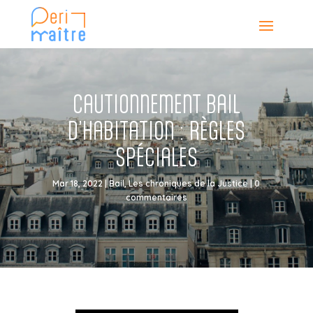
CAUTIONNEMENT BAIL
D’HABITATION : RÈGLES
SPÉCIALES
Mar 18, 2022
|
Bail
,
Les chroniques de la Justice
|
0
commentaires