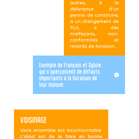
autres, à la
délivrance d’un
permis de construire,
à un changement de
PLU, à des
malfaçons, non-
conformités et
retards de livraison.
Exemple de François et Sylvie
qui s'aperçoivent de défauts
importants à la livraison de
leur maison
VOISINAGE
Vivre ensemble est incontournable.
L’idéal est de le faire en bonne