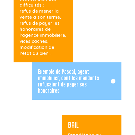
difficultés :
refus de mener la
vente à son terme,
refus de payer les
honoraires de
l’agence immobilière,
vices cachés,
modification de
l’état du bien…
Exemple de Pascal, agent
immobilier, dont les mandants
refusaient de payer ses
honoraires
BAIL
Propriétaire ou