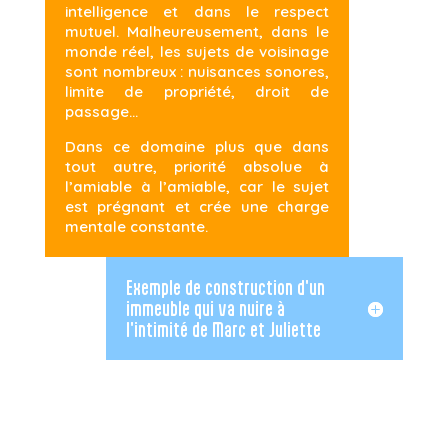
intelligence et dans le respect
mutuel. Malheureusement, dans le
monde réel, les sujets de voisinage
sont nombreux : nuisances sonores,
limite de propriété, droit de
passage…
Dans ce domaine plus que dans
tout autre, priorité absolue à
l’amiable à l’amiable, car le sujet
est prégnant et crée une charge
mentale constante.
Exemple de construction d'un
immeuble qui va nuire à
l'intimité de Marc et Juliette