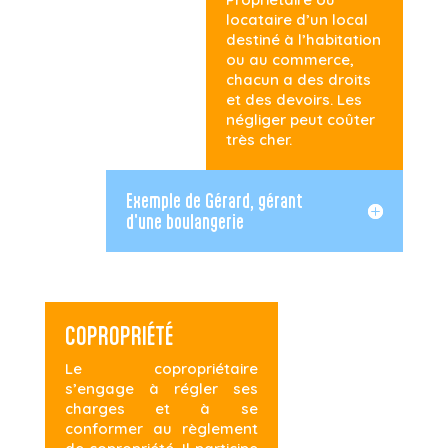
locataire d’un local
destiné à l’habitation
ou au commerce,
chacun a des droits
et des devoirs. Les
négliger peut coûter
très cher.
Exemple de Gérard, gérant
d'une boulangerie
COPROPRIÉTÉ
Le copropriétaire
s’engage à régler ses
charges et à se
conformer au règlement