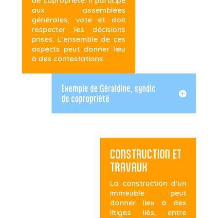
de copropriété. Il participe
aux assemblées
générales, vote et doit
respecter les décisions
prises. L’ensemble de ces
aspects peut donner lieu
à des contestations.
Exemple de Géraldine, syndic
de copropriété
CONSTRUCTION ET
TRAVAUX
La construction d’un
immeuble peut
donner lieu à des
litiges liés, entre