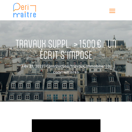
TRAVAUX SUPPL. > 1500 € : UN
ÉCRIT S’IMPOSE
Fév 23, 2022
|
Construction/travaux
,
Immobilier
|
0
commentaires