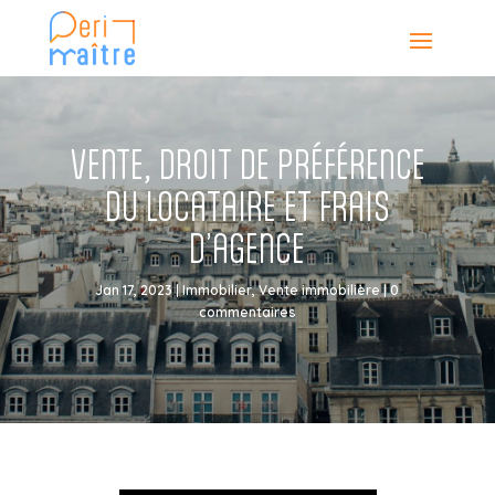
VENTE, DROIT DE PRÉFÉRENCE
DU LOCATAIRE ET FRAIS
D’AGENCE
Jan 17, 2023
|
Immobilier
,
Vente immobilière
|
0
commentaires