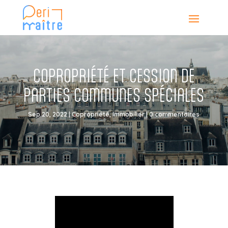
COPROPRIÉTÉ ET CESSION DE
PARTIES COMMUNES SPÉCIALES
Sep 20, 2022
|
Copropriété
,
Immobilier
|
0 commentaires