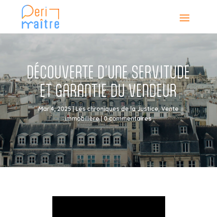
DÉCOUVERTE D’UNE SERVITUDE
ET GARANTIE DU VENDEUR
Mar 4, 2025
|
Les chroniques de la Justice
,
Vente
immobilière
|
0 commentaires