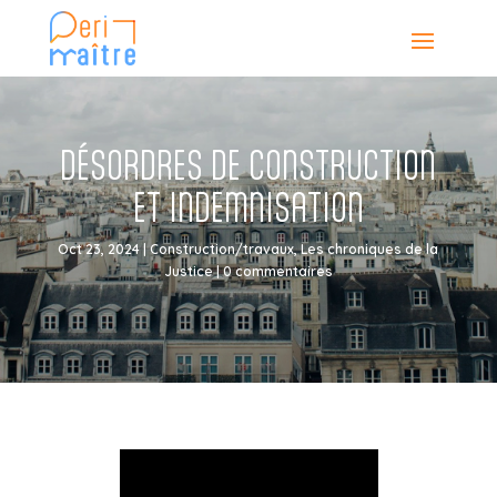
DÉSORDRES DE CONSTRUCTION
ET INDEMNISATION
Oct 23, 2024
|
Construction/travaux
,
Les chroniques de la
Justice
|
0 commentaires