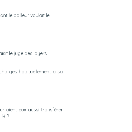
nt le bailleur voulait le
isit le juge des loyers
.
 charges habituellement à sa
urraient eux aussi transférer
5 % ?