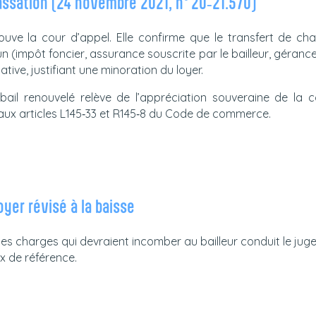
assation (24 novembre 2021, n° 20‑21.570)
uve la cour d’appel. Elle confirme que le transfert de 
 (impôt foncier, assurance souscrite par le bailleur, gérance,
ative, justifiant une minoration du loyer.
ail renouvelé relève de l’appréciation souveraine de la c
ux articles L145‑33 et R145‑8 du Code de commerce.
oyer révisé à la baisse
s charges qui devraient incomber au bailleur conduit le juge 
x de référence.