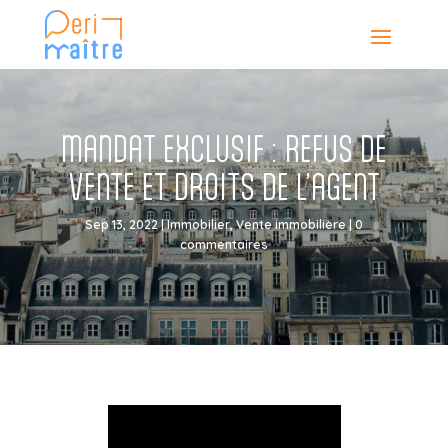
MANDAT EXCLUSIF : REFUS DE
VENTE ET DROITS DE L’AGENT
Sep 13, 2022
|
Immobilier
,
Vente immobilière
|
0
commentaires