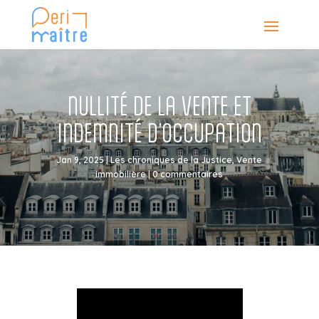
NULLITÉ DE LA VENTE ET
INDEMNITÉ D’OCCUPATION
Jan 9, 2025
|
Les chroniques de la Justice
,
Vente
immobilière
|
0 commentaires