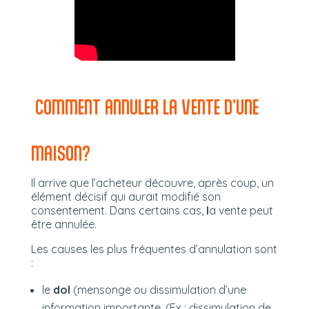
COMMENT ANNULER LA VENTE D’UNE
MAISON?
Il arrive que l’acheteur découvre, après coup, un
élément décisif qui aurait modifié son
consentement. Dans certains cas,
l
a vente peut
être annulée.
Les causes les plus fréquentes d’annulation sont
:
le
dol
(mensonge ou dissimulation d’une
information importante. (Ex : dissimulation de