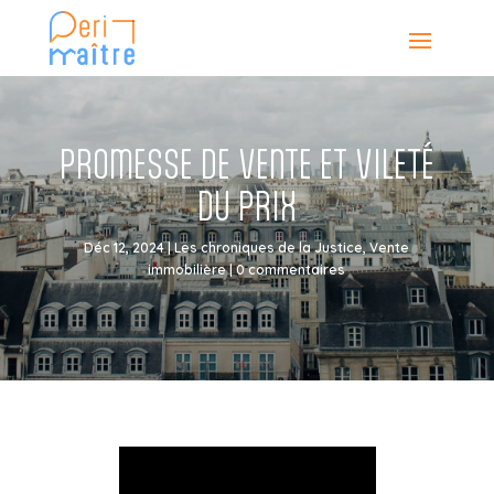
PROMESSE DE VENTE ET VILETÉ
DU PRIX
Déc 12, 2024
|
Les chroniques de la Justice
,
Vente
immobilière
|
0 commentaires