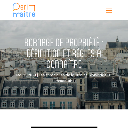
BORNAGE DE PROPRIÉTÉ :
DÉFINITION ET RÈGLES À
CONNAÎTRE
Mai 21, 2024
|
Les chroniques de la Justice
,
Voisinage
|
0
commentaires