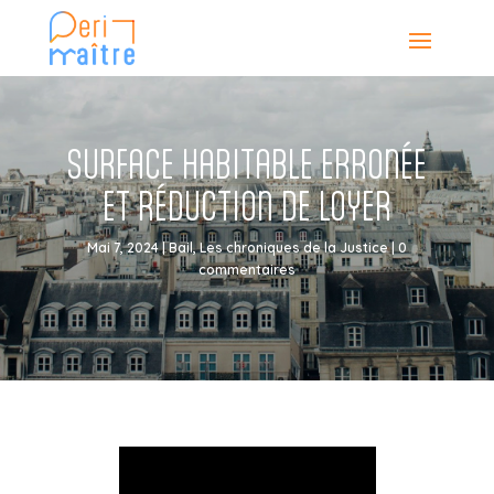
SURFACE HABITABLE ERRONÉE
ET RÉDUCTION DE LOYER
Mai 7, 2024
|
Bail
,
Les chroniques de la Justice
|
0
commentaires