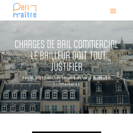
CHARGES DE BAIL COMMERCIAL
: LE BAILLEUR DOIT TOUT
JUSTIFIER
Fév 16, 2023
|
Bail
,
Les chroniques de la Justice
|
0
commentaires