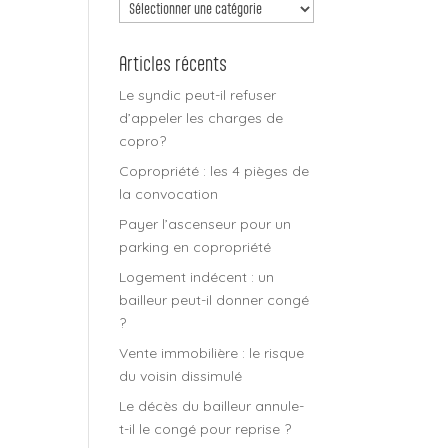
Découvrir
tous
les
Articles récents
articles
Le syndic peut-il refuser
d’appeler les charges de
copro?
Copropriété : les 4 pièges de
la convocation
Payer l’ascenseur pour un
parking en copropriété
Logement indécent : un
bailleur peut-il donner congé
?
Vente immobilière : le risque
du voisin dissimulé
Le décès du bailleur annule-
t-il le congé pour reprise ?