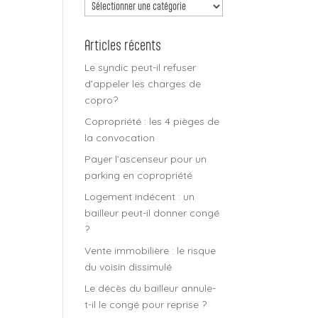
Découvrir
tous
les
Articles récents
articles
Le syndic peut-il refuser
d’appeler les charges de
copro?
Copropriété : les 4 pièges de
la convocation
Payer l’ascenseur pour un
parking en copropriété
Logement indécent : un
bailleur peut-il donner congé
?
Vente immobilière : le risque
du voisin dissimulé
Le décès du bailleur annule-
t-il le congé pour reprise ?