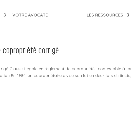
T
VOTRE AVOCATE
LES RESSOURCES
e copropriété corrigé
rrigé Clause illégale en règlement de copropriété : contestable à to
ation En 1984, un copropriétaire divise son lot en deux lots distincts,