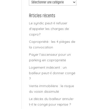
Découvrir
tous
les
Articles récents
articles
Le syndic peut-il refuser
d’appeler les charges de
copro?
Copropriété : les 4 pièges de
la convocation
Payer l’ascenseur pour un
parking en copropriété
Logement indécent : un
bailleur peut-il donner congé
?
Vente immobilière : le risque
du voisin dissimulé
Le décès du bailleur annule-
t-il le congé pour reprise ?